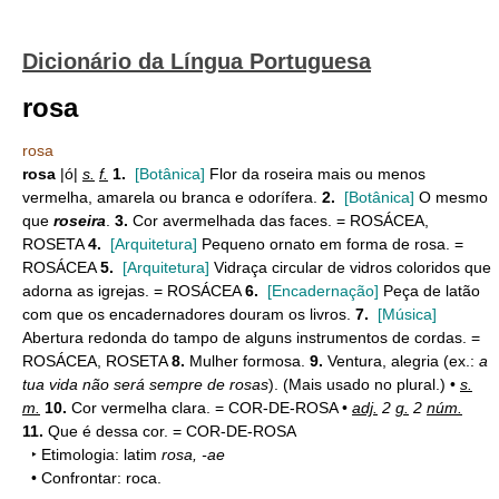
Dicionário da Língua Portuguesa
rosa
rosa
rosa
|ó|
s.
f.
1.
[Botânica]
Flor da roseira mais ou menos
vermelha, amarela ou branca e odorífera.
2.
[Botânica]
O mesmo
que
roseira
.
3.
Cor avermelhada das faces. = ROSÁCEA,
ROSETA
4.
[Arquitetura]
Pequeno ornato em forma de rosa. =
ROSÁCEA
5.
[Arquitetura]
Vidraça circular de vidros coloridos que
adorna as igrejas. = ROSÁCEA
6.
[Encadernação]
Peça de latão
com que os encadernadores douram os livros.
7.
[Música]
Abertura redonda do tampo de alguns instrumentos de cordas. =
ROSÁCEA, ROSETA
8.
Mulher formosa.
9.
Ventura, alegria (ex.:
a
tua vida não será sempre de rosas
). (Mais usado no plural.) •
s.
m.
10.
Cor vermelha clara. = COR-DE-ROSA •
adj.
2
g.
2
núm.
11.
Que é dessa cor. = COR-DE-ROSA
‣ Etimologia: latim
rosa, -ae
• Confrontar: roca.