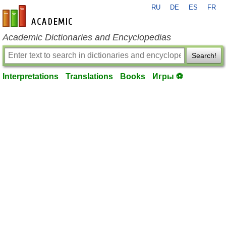
RU
DE
ES
FR
en-academic.com
Academic Dictionaries and Encyclopedias
Search!
Interpretations
Translations
Books
Игры ⚽