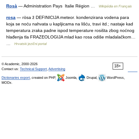
Rosà
— Administration Pays Italie Région …
Wikipédia en Français
rosa
— ròsa ž DEFINICIJA meteor. kondenzirana vodena para
koja se noću nahvata u kapljicama na lišću, travi itd.; nastaje kad
temperatura zraka padne ispod temperature rosišta zbog noćnog
hlađenja tla FRAZEOLOGIJA mlad kao rosa odiše mladalačkom…
…
Hrvatski jezični portal
© Academic, 2000-2026
18+
Contact us:
Technical Support
,
Advertising
Dictionaries export
, created on PHP,
Joomla,
Drupal,
WordPress,
MODx.