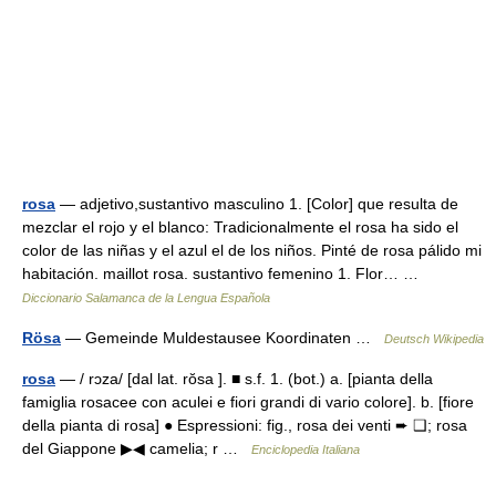
rosa
— adjetivo,sustantivo masculino 1. [Color] que resulta de
mezclar el rojo y el blanco: Tradicionalmente el rosa ha sido el
color de las niñas y el azul el de los niños. Pinté de rosa pálido mi
habitación. maillot rosa. sustantivo femenino 1. Flor… …
Diccionario Salamanca de la Lengua Española
Rösa
— Gemeinde Muldestausee Koordinaten …
Deutsch Wikipedia
rosa
— / rɔza/ [dal lat. rŏsa ]. ■ s.f. 1. (bot.) a. [pianta della
famiglia rosacee con aculei e fiori grandi di vario colore]. b. [fiore
della pianta di rosa] ● Espressioni: fig., rosa dei venti ➨ ❑; rosa
del Giappone ▶◀ camelia; r …
Enciclopedia Italiana