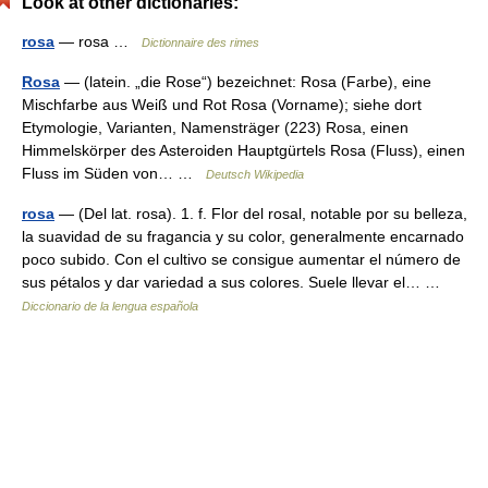
Look at other dictionaries:
rosa
— rosa …
Dictionnaire des rimes
Rosa
— (latein. „die Rose“) bezeichnet: Rosa (Farbe), eine
Mischfarbe aus Weiß und Rot Rosa (Vorname); siehe dort
Etymologie, Varianten, Namensträger (223) Rosa, einen
Himmelskörper des Asteroiden Hauptgürtels Rosa (Fluss), einen
Fluss im Süden von… …
Deutsch Wikipedia
rosa
— (Del lat. rosa). 1. f. Flor del rosal, notable por su belleza,
la suavidad de su fragancia y su color, generalmente encarnado
poco subido. Con el cultivo se consigue aumentar el número de
sus pétalos y dar variedad a sus colores. Suele llevar el… …
Diccionario de la lengua española