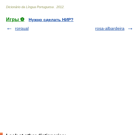
Dicionário da Língua Portuguesa
.
2012
.
Игры ⚽
Нужно сделать НИР?
rorqual
rosa-albardeira